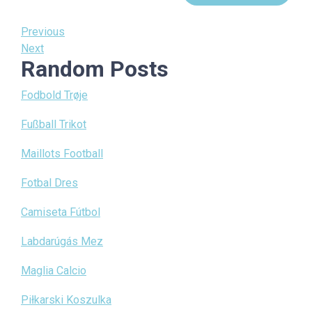
Post
Previous
Previous
Post
Next
Next
navigation
Random Posts
Post
Fodbold Trøje
Fußball Trikot
Maillots Football
Fotbal Dres
Camiseta Fútbol
Labdarúgás Mez
Maglia Calcio
Piłkarski Koszulka