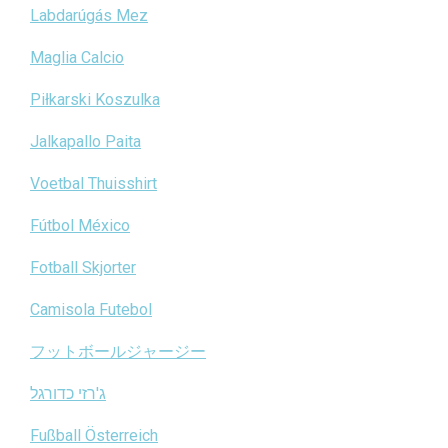
Labdarúgás Mez
Maglia Calcio
Piłkarski Koszulka
Jalkapallo Paita
Voetbal Thuisshirt
Fútbol México
Fotball Skjorter
Camisola Futebol
フットボールジャージー
ג'רזי כדורגל
Fußball Österreich