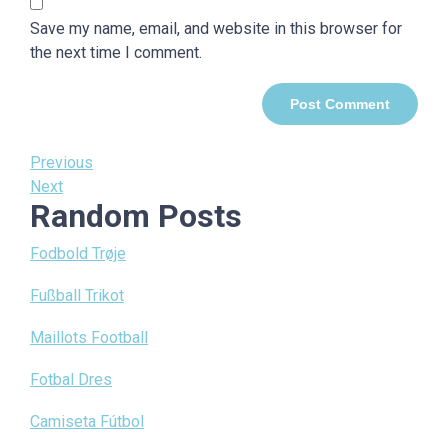
Save my name, email, and website in this browser for
the next time I comment.
Post
Previous
Previous
Post
Next
Next
navigation
Random Posts
Post
Fodbold Trøje
Fußball Trikot
Maillots Football
Fotbal Dres
Camiseta Fútbol